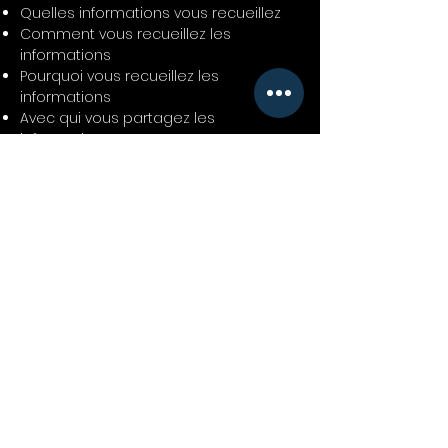
Quelles informations vous recueillez
Comment vous recueillez les
informations
Pourquoi vous recueillez les
informations
Avec qui vous partagez les
informations
Où sont stockées les informations
Combien de temps vous conservez
les informations
Comment vous protégez les
informations
Les modifications ou mises à jour de
la Politique de confidentialité.
Cliquez ici
pour obtenir des
informations plus détaillées sur la
création de votre politique de
confidentialité.